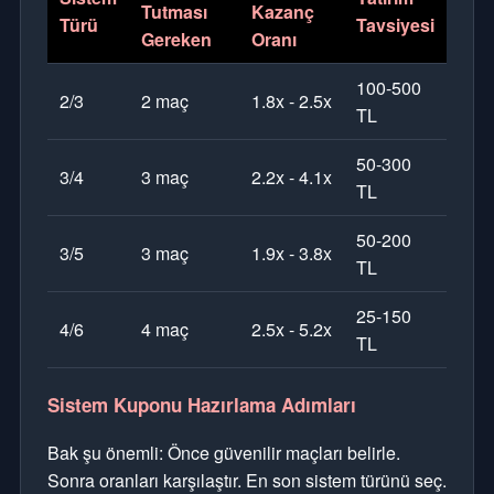
Tutması
Kazanç
Türü
Tavsiyesi
Gereken
Oranı
100-500
2/3
2 maç
1.8x - 2.5x
TL
50-300
3/4
3 maç
2.2x - 4.1x
TL
50-200
3/5
3 maç
1.9x - 3.8x
TL
25-150
4/6
4 maç
2.5x - 5.2x
TL
Sistem Kuponu Hazırlama Adımları
Bak şu önemli: Önce güvenilir maçları belirle.
Sonra oranları karşılaştır. En son sistem türünü seç.