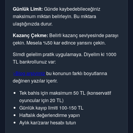
Günlük Limit:
Günde kaybedebileceğiniz
maksimum miktarı belirleyin. Bu miktara
ulaştığınızda durur.
Kazanç Çekme:
Belirli kazanç seviyesinde parayı
çekin. Mesela %50 kar edince yarısını çekin.
Simdi gelelim pratik uygulamaya. Diyelim ki 1000
TL bankrollunuz var:
>Blog arşivimiz
bu konunun farklı boyutlarına
değinen yazılar içerir.
Tek bahis için maksimum 50 TL (konservatif
oyuncular için 20 TL)
Günlük kayıp limiti 100-150 TL
Haftalık değerlendirme yapın
Aylık kar/zarar hesabı tutun