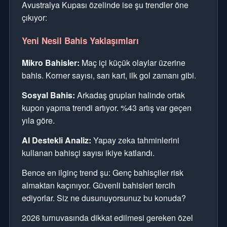
Avustralya Kupası özelinde ise şu trendler öne
çıkıyor:
Yeni Nesil Bahis Yaklaşımları
Mikro Bahisler:
Maç içi küçük olaylar üzerine
bahis. Korner sayısı, sarı kart, ilk gol zamanı gibi.
Sosyal Bahis:
Arkadaş grupları halinde ortak
kupon yapma trendi artıyor. %43 artış var geçen
yıla göre.
AI Destekli Analiz:
Yapay zeka tahminlerini
kullanan bahisçi sayısı ikiye katlandı.
Bence en ilginç trend şu: Genç bahisçiler risk
almaktan kaçınıyor. Güvenli bahisleri tercih
ediyorlar. Siz ne dusunuyorsunuz bu konuda?
2026 turnuvasında dikkat edilmesi gereken özel