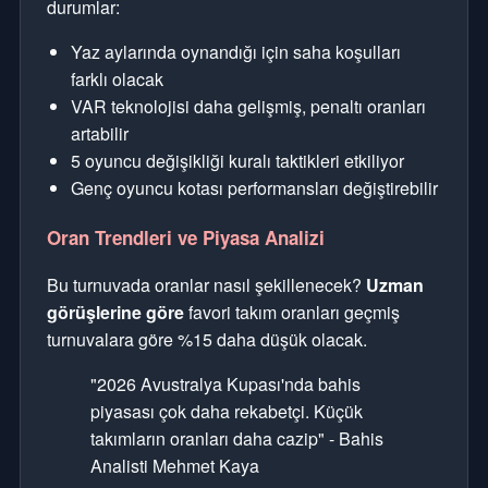
durumlar:
Yaz aylarında oynandığı için saha koşulları
farklı olacak
VAR teknolojisi daha gelişmiş, penaltı oranları
artabilir
5 oyuncu değişikliği kuralı taktikleri etkiliyor
Genç oyuncu kotası performansları değiştirebilir
Oran Trendleri ve Piyasa Analizi
Bu turnuvada oranlar nasıl şekillenecek?
Uzman
görüşlerine göre
favori takım oranları geçmiş
turnuvalara göre %15 daha düşük olacak.
"2026 Avustralya Kupası'nda bahis
piyasası çok daha rekabetçi. Küçük
takımların oranları daha cazip" - Bahis
Analisti Mehmet Kaya