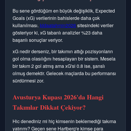
Bu sene gördüğüm en büyük değişiklik, Expected
Goals (xG) verilerinin bahislerde daha çok
kullanılması.
Iddaatahmin2026
sitesindeki veriler
gösteriyor ki, xG tabanlı analizler %23 daha
başarılı sonuçlar veriyor.
xG nedir derseniz, bir takımın attığı pozisyonların
gol olma olasılığını hesaplayan bir sistem. Mesela
bir takım 2 gol atmış ama xG'si 0.8 ise, şanslı
olmuş demektir. Gelecek maçlarda bu performansı
sürdürmesi zor.
Avusturya Kupası 2026'da Hangi
Takımlar Dikkat Çekiyor?
Hic denediniz mi hiç kimsenin beklemediği takıma
yatırımı? Geçen sene Hartberg'e kimse para