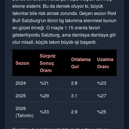
eleme sistemi. Bu da demek oluyor ki, büyük
takımlar bile risk almak zorunda. Geçen sezon Red
Bull Salzburg'un ikinci lig takımına elenmesi bunun
en güzel örneği. O maçta 1.15 oranla favori
gösteriliyordu Salzburg, ama damlaya damlaya göl
olur misali, küçük takım büyük işi başardı.
Sürpriz
Ortalama
Uzatma
Sezon
Sonuç
Gol
Oranı
Oranı
2024
%31
2.8
%23
2025
%29
3.1
%27
2026
%33
2.9
%25
(Tahmin)