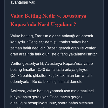
avantajları var.
Value Betting Nedir ve Avusturya
Kupası'nda Nasıl Uygulanır?
Value betting, Franz'ın o gece anlattığı en önemli
konuydu. "Gençler," demişti, "bahis şirketi her
zaman haklı değildir. Bazen gerçek oran ile verilen
oran arasında fark olur. İşte o farkı yakalamalısınız."
Veriler gosteriyor ki, Avusturya Kupası'nda value
betting fırsatları %40 daha fazla ortaya çıkıyor.
Çünkü bahis şirketleri küçük takımları tam analiz
edemiyorlar. Bu da bizim için fırsat demek.
Acikcasi, value betting yapmak için matematiksel
bir yaklaşım gerekiyor. Önce maçın gerçek
olasılığını hesaplıyorsunuz, sonra bahis sitesinin