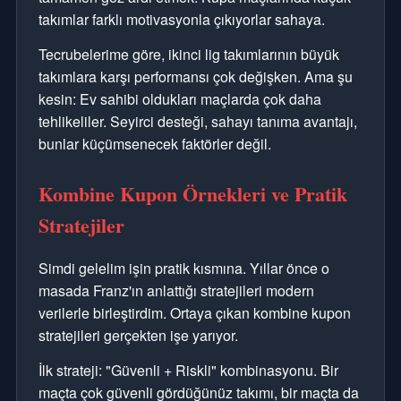
takımlar farklı motivasyonla çıkıyorlar sahaya.
Tecrubelerime göre, ikinci lig takımlarının büyük
takımlara karşı performansı çok değişken. Ama şu
kesin: Ev sahibi oldukları maçlarda çok daha
tehlikeliler. Seyirci desteği, sahayı tanıma avantajı,
bunlar küçümsenecek faktörler değil.
Kombine Kupon Örnekleri ve Pratik
Stratejiler
Simdi gelelim işin pratik kısmına. Yıllar önce o
masada Franz'ın anlattığı stratejileri modern
verilerle birleştirdim. Ortaya çıkan kombine kupon
stratejileri gerçekten işe yarıyor.
İlk strateji: "Güvenli + Riskli" kombinasyonu. Bir
maçta çok güvenli gördüğünüz takımı, bir maçta da