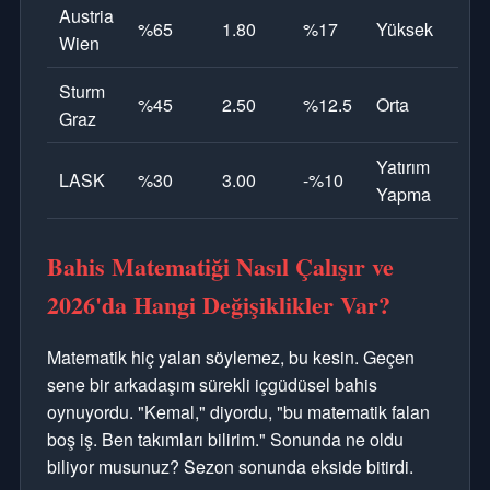
Austria
%65
1.80
%17
Yüksek
Wien
Sturm
%45
2.50
%12.5
Orta
Graz
Yatırım
LASK
%30
3.00
-%10
Yapma
Bahis Matematiği Nasıl Çalışır ve
2026'da Hangi Değişiklikler Var?
Matematik hiç yalan söylemez, bu kesin. Geçen
sene bir arkadaşım sürekli içgüdüsel bahis
oynuyordu. "Kemal," diyordu, "bu matematik falan
boş iş. Ben takımları bilirim." Sonunda ne oldu
biliyor musunuz? Sezon sonunda ekside bitirdi.