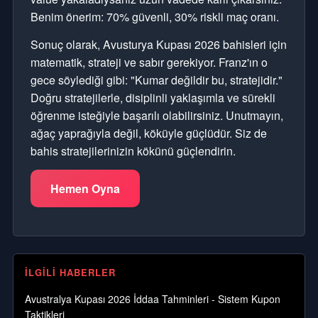
Benim önerim: 70% güvenli, 30% riskli maç oranı.
Sonuç olarak, Avusturya Kupası 2026 bahisleri için
matematik, strateji ve sabır gerekiyor. Franz'ın o
gece söylediği gibi: "Kumar değildir bu, stratejidir."
Doğru stratejilerle, disiplinli yaklaşımla ve sürekli
öğrenme isteğiyle başarılı olabilirsiniz. Unutmayın,
ağaç yaprağıyla değil, köküyle güçlüdür. Siz de
bahis stratejilerinizin kökünü güçlendirin.
Hemen Oyna
İLGILI HABERLER
Avustralya Kupası 2026 İddaa Tahminleri - Sistem Kupon
Taktikleri