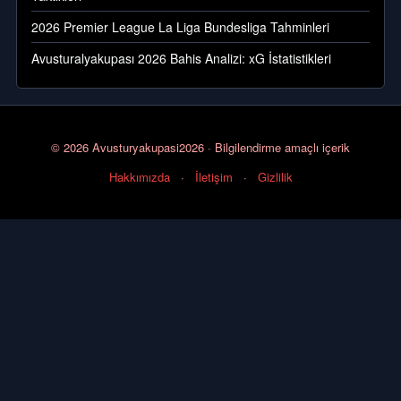
2026 Premier League La Liga Bundesliga Tahminleri
Avusturalyakupası 2026 Bahis Analizi: xG İstatistikleri
© 2026 Avusturyakupasi2026 · Bilgilendirme amaçlı içerik
Hakkımızda
·
İletişim
·
Gizlilik