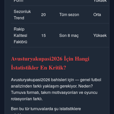
Form
Yüksek
Sezonluk
20
Tüm sezon
Orta
Trend
Rakip
Kalitesi
15
Son 8 maç
Yüksek
Faktörü
Avusturyakupasi2026 İçin Hangi
İstatistikler En Kritik?
Avusturyakupasi2026 bahisleri için — genel futbol
analizinden farklı yaklaşım gerekiyor. Neden?
Turnuva formatı, takım motivasyonları ve oyuncu
rotasyonları farklı.
Ben bu tür turnuvalarda şu istatistiklere