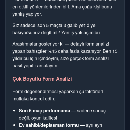
en etkili yöntemlerinden biri. Ama çoğu kişi bunu
yanlış yapıyor.
Siz sadece 'son 5 maçta 3 galibiyet' diye
bakıyorsunuz değil mi? Yanlış yaklaşım bu.
Arastırmalar gösteriyor ki — detaylı form analizi
yapan bahisçiler %45 daha fazla kazanıyor. Ben 15
yıldır bu işin içindeyim, size gerçek form analizi
nasıl yapılır anlatayım.
Çok Boyutlu Form Analizi
Form değerlendirmesi yaparken şu faktörleri
mutlaka kontrol edin:
Son 6 maç performansı
— sadece sonuç
değil, oyun kalitesi
Ev sahibi/deplasman formu
— ayrı ayrı