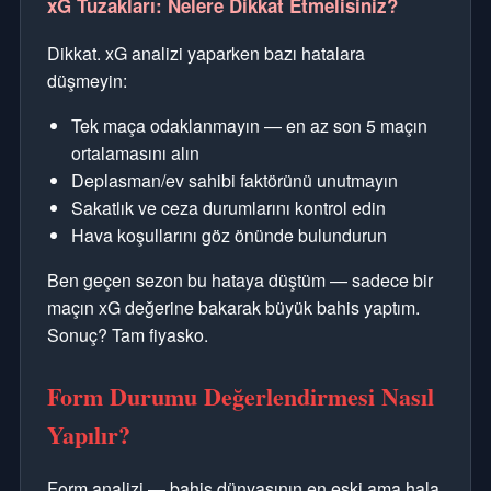
xG Tuzakları: Nelere Dikkat Etmelisiniz?
Dikkat. xG analizi yaparken bazı hatalara
düşmeyin:
Tek maça odaklanmayın — en az son 5 maçın
ortalamasını alın
Deplasman/ev sahibi faktörünü unutmayın
Sakatlık ve ceza durumlarını kontrol edin
Hava koşullarını göz önünde bulundurun
Ben geçen sezon bu hataya düştüm — sadece bir
maçın xG değerine bakarak büyük bahis yaptım.
Sonuç? Tam fiyasko.
Form Durumu Değerlendirmesi Nasıl
Yapılır?
Form analizi — bahis dünyasının en eski ama hala