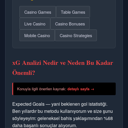
Casino Games
Table Games
Live Casino
Casino Bonuses
Mobile Casino
Casino Strategies
xG Analizi Nedir ve Neden Bu Kadar
Önemli?
Konuyla ilgili önerilen kaynak:
detaylı sayfa →
Expected Goals — yani beklenen gol istatistiği.
Ben yıllardır bu metodu kullanıyorum ve size şunu
söyleyeyim: geleneksel bahis yaklaşımından %68
daha başarılı sonuçlar alıyorum.