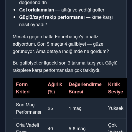
değerlendirin
Gol ortalamaları
— attığı ve yediği goller
Güçlü/zayıf rakip performansı
— kime karşı
nasıl oynadı?
Mesela geçen hafta Fenerbahçe'yi analiz
ediyordum. Son 5 maçta 4 galibiyet — güzel
görünüyor. Ama detaya indiğimde ne gördüm?
Bu galibiyetler ligdeki son 3 takıma karşıydı. Güçlü
rakiplere karşı performansları çok farklıydı.
Form
Ağırlık
Değerlendirme
Kritik
Kriteri
(%)
Süresi
Seviye
Son Maç
25
1 maç
Yüksek
Performansı
Orta Vadeli
Çok
40
5-6 maç