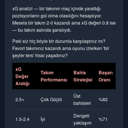
xG analizi — bir takımın maç içinde yarattığı
pozisyonların gol olma olasılığını hesaplıyor.
Mesela bir takım 2-0 kazandı ama xG değeri 0.8 ise
— bu takım aslında şanslıydı.
Peki siz hiç böyle bir durumla karşılaştınız mı?
Favori takımınız kazandı ama oyunu izlerken 'bir
şeyler ters' hissi yaşadınız?
xG
Takım
Bahis
Başarı
Değer
Performansı
Stratejisi
Oranı
Aralığı
Üst
2.5+
Çok Güçlü
%82
bahisleri
Dengeli
1.5-2.4
İyi
%71
yaklaşım