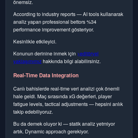
önemsiz.
According to industry reports — AI tools kullanarak
analiz yapan professional bettors %34
performance improvement gösteriyor.
Kesinlikle etkileyici.
Konunun derinine inmek için
>editöryel
yaklaşımımız
hakkında bilgi alabilirsiniz.
Real-Time Data Integration
Canlı bahislerde real-time veri analizi çok önemli
hale geldi. Maç sırasında xG değerleri, player
fatigue levels, tactical adjustments — hepsini anlık
takip edebiliyoruz.
Bu da demek oluyor ki — statik analiz yetmiyor
artık. Dynamic approach gerekiyor.