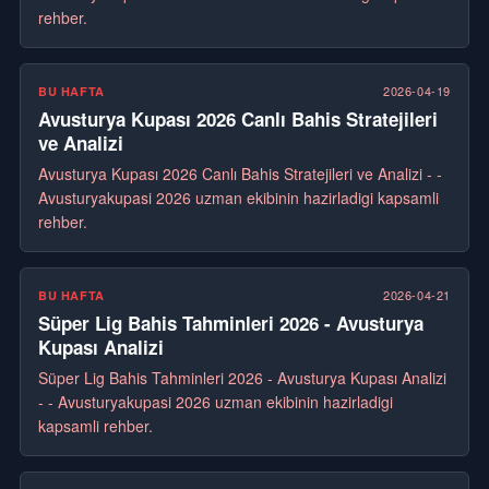
rehber.
2026-04-19
BU HAFTA
Avusturya Kupası 2026 Canlı Bahis Stratejileri
ve Analizi
Avusturya Kupası 2026 Canlı Bahis Stratejileri ve Analizi - -
Avusturyakupasi 2026 uzman ekibinin hazirladigi kapsamli
rehber.
2026-04-21
BU HAFTA
Süper Lig Bahis Tahminleri 2026 - Avusturya
Kupası Analizi
Süper Lig Bahis Tahminleri 2026 - Avusturya Kupası Analizi
- - Avusturyakupasi 2026 uzman ekibinin hazirladigi
kapsamli rehber.