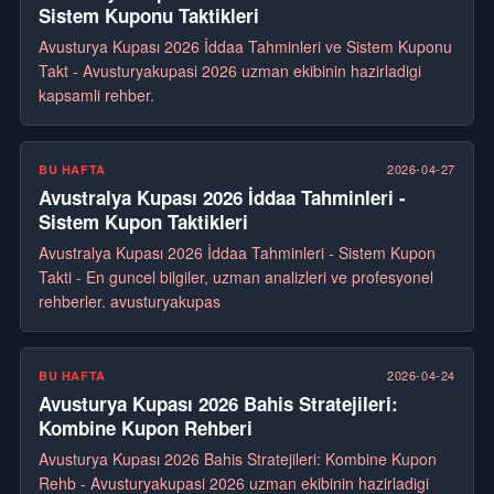
Sistem Kuponu Taktikleri
Avusturya Kupası 2026 İddaa Tahminleri ve Sistem Kuponu
Takt - Avusturyakupasi 2026 uzman ekibinin hazirladigi
kapsamli rehber.
2026-04-27
BU HAFTA
Avustralya Kupası 2026 İddaa Tahminleri -
Sistem Kupon Taktikleri
Avustralya Kupası 2026 İddaa Tahminleri - Sistem Kupon
Takti - En guncel bilgiler, uzman analizleri ve profesyonel
rehberler. avusturyakupas
2026-04-24
BU HAFTA
Avusturya Kupası 2026 Bahis Stratejileri:
Kombine Kupon Rehberi
Avusturya Kupası 2026 Bahis Stratejileri: Kombine Kupon
Rehb - Avusturyakupasi 2026 uzman ekibinin hazirladigi