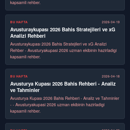
kapsamli rehber.
2026-04-19
BU HAFTA
Avusturaykupası 2026 Bahis Stratejileri ve xG
Analizi Rehberi
Avusturaykupası 2026 Bahis Stratejileri ve xG Analizi
Rehber - Avusturyakupasi 2026 uzman ekibinin hazirladigi
kapsamli rehber.
2026-04-18
BU HAFTA
Avusturya Kupası 2026 Bahis Rehberi - Analiz
ve Tahminler
Avusturya Kupası 2026 Bahis Rehberi - Analiz ve Tahminler
- - Avusturyakupasi 2026 uzman ekibinin hazirladigi
kapsamli rehber.