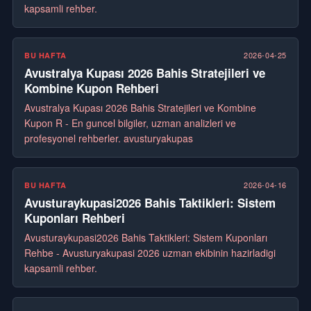
kapsamli rehber.
2026-04-25
BU HAFTA
Avustralya Kupası 2026 Bahis Stratejileri ve
Kombine Kupon Rehberi
Avustralya Kupası 2026 Bahis Stratejileri ve Kombine
Kupon R - En guncel bilgiler, uzman analizleri ve
profesyonel rehberler. avusturyakupas
2026-04-16
BU HAFTA
Avusturaykupasi2026 Bahis Taktikleri: Sistem
Kuponları Rehberi
Avusturaykupasi2026 Bahis Taktikleri: Sistem Kuponları
Rehbe - Avusturyakupasi 2026 uzman ekibinin hazirladigi
kapsamli rehber.