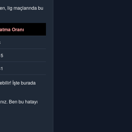
en, lig maçlarında bu
atma Oranı
8
15
31
ilir! İşte burada
ınız. Ben bu hatayı