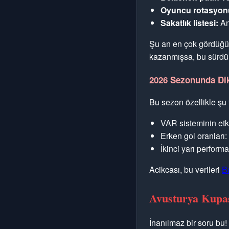
Oyuncu rotasyon
Sakatlık listesi:
An
Şu an en çok gördüğüm
kazanmışsa, bu sürdürü
2026 Sezonunda Dik
Bu sezon özellikle şu 
VAR sisteminin etki
Erken gol oranları:
İkinci yarı performa
Acikcası, bu verileri
B
Avusturya Kupası
İnanılmaz bir soru bu