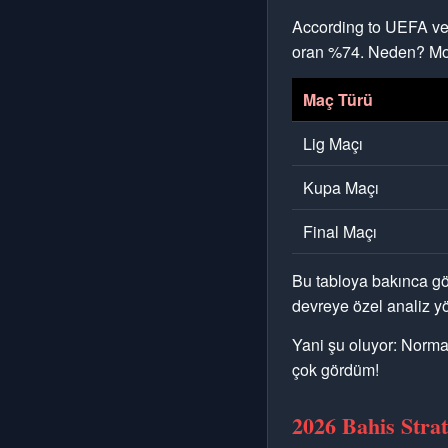
According to UEFA ver
oran %74. Neden? Mot
Maç Türü
Lig Maçı
Kupa Maçı
Final Maçı
Bu tabloya bakınca g
devreye özel analiz yö
Yani şu oluyor: Normal
çok gördüm!
2026 Bahis Strat