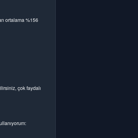
rdan ortalama %156
irsiniz, çok faydalı
kullanıyorum: