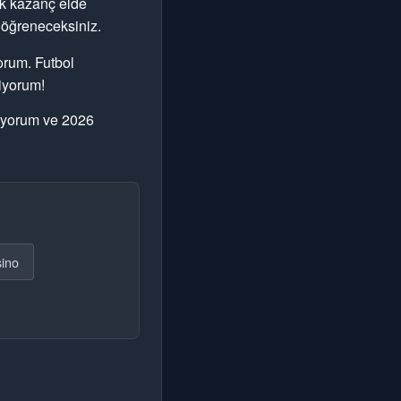
sek kazanç elde
 öğreneceksiniz.
yorum. Futbol
tiyorum!
apıyorum ve 2026
sino