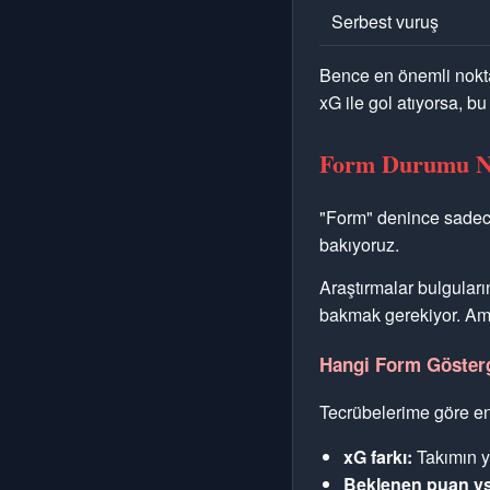
Serbest vuruş
Bence en önemli nokta
xG ile gol atıyorsa, bu
Form Durumu Nas
"Form" denince sadec
bakıyoruz.
Araştırmalar bulgular
bakmak gerekiyor. Ama
Hangi Form Gösterg
Tecrübelerime göre en 
xG farkı:
Takımın yar
Beklenen puan vs