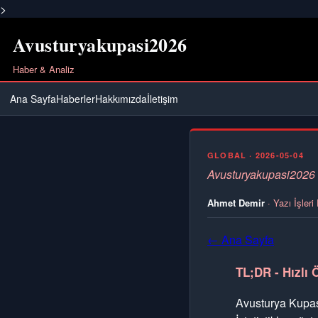
>
Avusturyakupasi2026
Haber & Analiz
Ana Sayfa
Haberler
Hakkımızda
İletişim
GLOBAL · 2026-05-04
Avusturyakupasi2026 
Ahmet Demir
· Yazı İşleri
← Ana Sayfa
TL;DR - Hızlı 
Avusturya Kupas