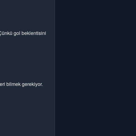
 Çünkü gol beklentisini
ri bilmek gerekiyor.