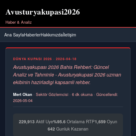
Avusturyakupasi2026
Haber & Analiz
Ana Sayfa
Haberler
Hakkımızda
İletişim
DÜNYA KUPASI 2026 · 2026-04-18
Avustuyakupası 2026 Bahis Rehberi: Güncel
Analiz ve Tahminle - Avusturyakupasi 2026 uzman
ekibinin hazirladigi kapsamli rehber.
Mert Okan
· Sektör Gözlemcisi · 6 dk okuma · Güncellendi:
2026-05-04
Aktif Uye
Ortalama RTP
Oyun
229,913
%95.6
1,659
Gunluk Kazanan
642