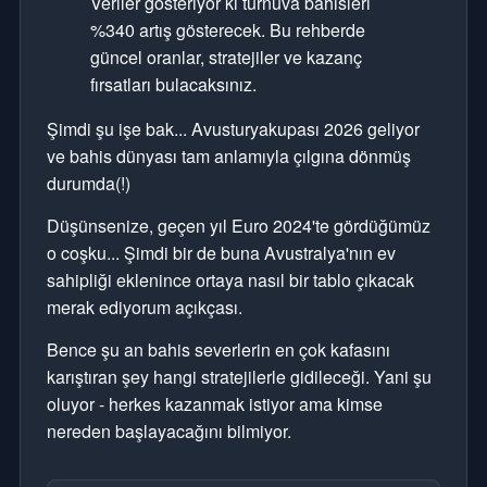
Veriler gösteriyor ki turnuva bahisleri
%340 artış gösterecek. Bu rehberde
güncel oranlar, stratejiler ve kazanç
fırsatları bulacaksınız.
Şimdi şu işe bak... Avusturyakupası 2026 geliyor
ve bahis dünyası tam anlamıyla çılgına dönmüş
durumda(!)
Düşünsenize, geçen yıl Euro 2024'te gördüğümüz
o coşku... Şimdi bir de buna Avustralya'nın ev
sahipliği eklenince ortaya nasıl bir tablo çıkacak
merak ediyorum açıkçası.
Bence şu an bahis severlerin en çok kafasını
karıştıran şey hangi stratejilerle gidileceği. Yani şu
oluyor - herkes kazanmak istiyor ama kimse
nereden başlayacağını bilmiyor.