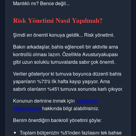
Mantıklı mı? Bence değil...
Risk Yönetimi Nasıl Yapılmalı?
Şimdi en önemli konuya geldik... Risk yönetimi.
Bakın arkadaşlar, bahis eğlenceli bir aktivite ama
kontrollü olması lazım. Özellikle Avusturyakupası
gibi uzun soluklu turnuvalarda sabır çok önemli.
Veriler gösteriyor ki turnuva boyunca düzenli bahis
yapanların %73'ü ilk hafta kayıp yaşıyor. Ama
sabırlı olanların %45'i turnuva sonunda karlı çıkıyor.
Konunun derinine inmek için
>editöryel
yaklaşımımız
hakkında bilgi alabilirsiniz.
Benim önerdiğim bankroll yönetimi şöyle:
Toplam bütçenizin %5'inden fazlasını tek bahse