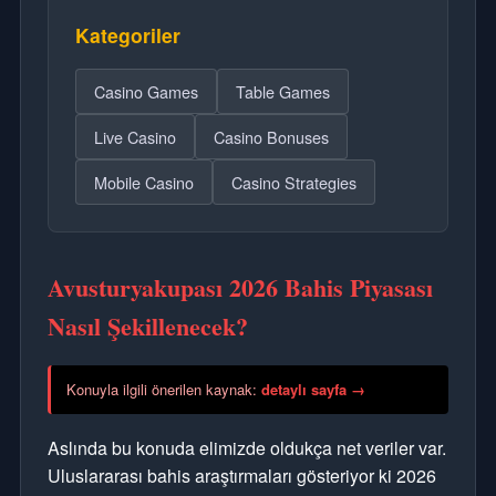
Kategoriler
Casino Games
Table Games
Live Casino
Casino Bonuses
Mobile Casino
Casino Strategies
Avusturyakupası 2026 Bahis Piyasası
Nasıl Şekillenecek?
Konuyla ilgili önerilen kaynak:
detaylı sayfa →
Aslında bu konuda elimizde oldukça net veriler var.
Uluslararası bahis araştırmaları gösteriyor ki 2026