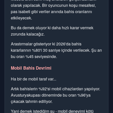
olarak yapılacak. Bir oyuncunun koşu mesafesi,
pas isabeti gibi veriler anında bahis oranlarını
etkileyecek.
Bu da demek oluyor ki daha hızlı karar vermek
zorunda kalacağız.
Arastırmalar gösteriyor ki 2026'da bahis
kararlarının %80'i 30 saniye içinde verilecek. Şu an
bu oran %45 seviyesinde.
Mobil Bahis Devrimi
Ha bir de mobil taraf var...
Artık bahislerin %92'si mobil cihazlardan yapılıyor.
Avusturyakupası döneminde bu oran %96'ya
çıkacak tahmin ediliyor.
Yani demek istediğim şu - mobil deneyimi kötü