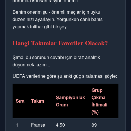
durumda konsantrasyon önemli.
Benim önerim şu - önemli maçlar için uyku
düzeninizi ayarlayın. Yorgunken canlı bahis
yapmak intihar gibi bir şey.
Hangi Takımlar Favoriler Olacak?
Şimdi bu sorunun cevabı için biraz analitik
düşünmek lazım...
UEFA verilerine göre şu anki güç sıralaması şöyle:
Grup
Şampiyonluk
Çıkma
Sıra
Takım
Oranı
İhtimali
(%)
1
Fransa
4.50
89