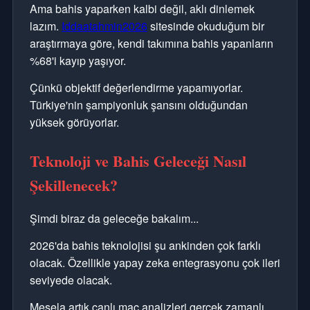
Ama bahis yaparken kalbi değil, aklı dinlemek
lazım.
Iddaatahmin2026
sitesinde okuduğum bir
araştırmaya göre, kendi takımına bahis yapanların
%68'i kayıp yaşıyor.
Çünkü objektif değerlendirme yapamıyorlar.
Türkiye'nin şampiyonluk şansını olduğundan
yüksek görüyorlar.
Teknoloji ve Bahis Geleceği Nasıl
Şekillenecek?
Şimdi biraz da geleceğe bakalım...
2026'da bahis teknolojisi şu ankinden çok farklı
olacak. Özellikle yapay zeka entegrasyonu çok ileri
seviyede olacak.
Mesela artık canlı maç analizleri gerçek zamanlı