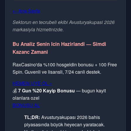
← Ana Sayfa
Sektorun en tecrubeli ekibi Avusturyakupasi 2026
markasiyla hizmetinizde.
Bu Analiz Senin Icin Hazirlandi — Simdi
Kazanc Zamani
RaxCasino'da %100 hosgeldin bonusu + 100 Free
Spin. Guvenli ve lisansli, 7/24 canli destek.
HEMEN UYE OL »
💰
7 Gun %20 Kayip Bonusu
— bugun kayit
olanlara ozel
BONUSU AL
TL;DR:
Avusturyakupası 2026 bahis
piyasasında büyük heyecan yaratacak.