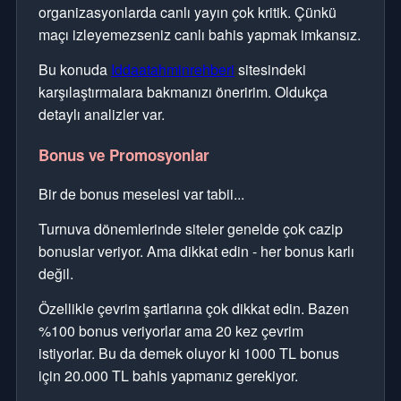
organizasyonlarda canlı yayın çok kritik. Çünkü
maçı izleyemezseniz canlı bahis yapmak imkansız.
Bu konuda
Iddaatahminrehberi
sitesindeki
karşılaştırmalara bakmanızı öneririm. Oldukça
detaylı analizler var.
Bonus ve Promosyonlar
Bir de bonus meselesi var tabii...
Turnuva dönemlerinde siteler genelde çok cazip
bonuslar veriyor. Ama dikkat edin - her bonus karlı
değil.
Özellikle çevrim şartlarına çok dikkat edin. Bazen
%100 bonus veriyorlar ama 20 kez çevrim
istiyorlar. Bu da demek oluyor ki 1000 TL bonus
için 20.000 TL bahis yapmanız gerekiyor.