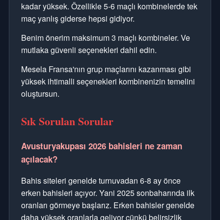
kadar yüksek. Özellikle 5-6 maçlı kombinelerde tek
maç yanlış giderse hepsi gidiyor.
Benim önerim maksimum 3 maçlı kombineler. Ve
mutlaka güvenli seçenekleri dahil edin.
Mesela Fransa'nın grup maçlarını kazanması gibi
yüksek ihtimalli seçenekleri kombinenizin temelini
oluştursun.
Sık Sorulan Sorular
Avusturyakupası 2026 bahisleri ne zaman
açılacak?
Bahis siteleri genelde turnuvadan 6-8 ay önce
erken bahisleri açıyor. Yani 2025 sonbaharında ilk
oranları görmeye başlarız. Erken bahisler genelde
daha yüksek oranlarla geliyor çünkü belirsizlik