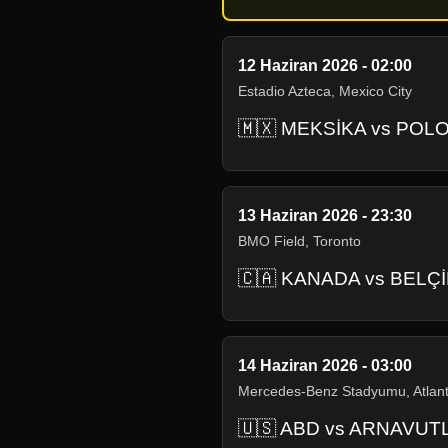
12 Haziran 2026 - 02:00
Estadio Azteca, Mexico City
🇲🇽 MEKSİKA vs POLO
13 Haziran 2026 - 23:30
BMO Field, Toronto
🇨🇦 KANADA vs BELÇİ
14 Haziran 2026 - 03:00
Mercedes-Benz Stadyumu, Atlan
🇺🇸 ABD vs ARNAVUT