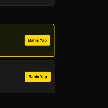
Bahis Yap
Bahis Yap